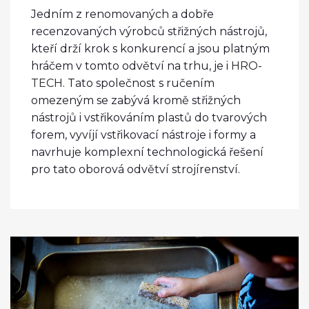
Jedním z renomovaných a dobře
recenzovaných výrobců střižných nástrojů,
kteří drží krok s konkurencí a jsou platným
hráčem v tomto odvětví na trhu, je i
HRO-
TECH
. Tato společnost s ručením
omezeným se zabývá kromě střižných
nástrojů i vstřikováním plastů do tvarových
forem, vyvíjí vstřikovací nástroje i formy a
navrhuje komplexní technologická řešení
pro tato oborová odvětví strojírenství.