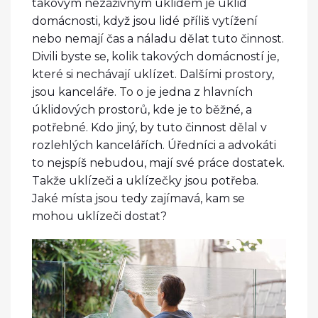
takovým nezáživným úklidem je úklid
domácnosti, když jsou lidé příliš vytížení
nebo nemají čas a náladu dělat tuto činnost.
Divili byste se, kolik takových domácností je,
které si nechávají uklízet. Dalšími prostory,
jsou kanceláře.
To
o je jedna z hlavních
úklidových prostorů, kde je to běžné, a
potřebné. Kdo jiný, by tuto činnost dělal v
rozlehlých kancelářích. Úředníci a advokáti
to nejspíš nebudou, mají své práce dostatek.
Takže uklízeči a uklízečky jsou potřeba.
Jaké místa jsou tedy zajímavá, kam se
mohou uklízeči dostat?