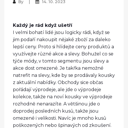
By
14. 10. 2023
Každý je rád když ušetří
I velmi bohatí lidé jsou logicky rádi, když se
jim podaří nakoupit nějaké zboží za daleko
lepší ceny. Proto si hlídejte ceny produktů a
využívejte různé akce a slevy. Bohužel co se
týče módy, v tomto segmentu jsou slevy a
akce dost omezené. Je takřka nemožné
natrefit na slevy, kde by se prodávaly kousky
z aktuální nabídky. Obchody sice občas
pořádají výprodeje, ale jde o výprodeje
kolekce, takže na noví kousky ve výprodeje
rozhodně nenarazíte. A většinou jde o
doprodej posledních kusů, takže jsou
omezené i velikosti. Navíc je mnoho kusů
poškozených nebo špinavých od zkoušení.