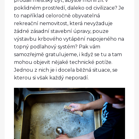
prodali městský byt, abyste mohli žít v
poklidném prostředí, daleko od civilizace? Je
to například celoročně obyvatelná
rekreační nemovitost, která nevyžaduje
žádné zásadní stavební úpravy, pouze
výstavbu krbového vytápění napojeného na
topný podlahový systém? Pak vám
samozřejmě gratulujeme, i když se tu a tam
mohou objevit nějaké technické potíže.
Jednou z nich je i docela běžná situace, se
kterou si však každý neporadí.