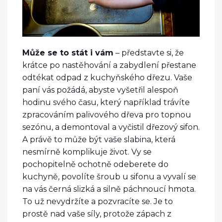
Může se to stát i vám
– představte si, že
krátce po nastěhování a zabydlení přestane
odtékat odpad z kuchyňského dřezu. Vaše
paní vás požádá, abyste vyšetřil alespoň
hodinu svého času, který například trávíte
zpracováním palivového dřeva pro topnou
sezónu, a demontoval a vyčistil dřezový sifon.
A právě to může být vaše slabina, která
nesmírně komplikuje život. Vy se
pochopitelně ochotně odeberete do
kuchyně, povolíte šroub u sifonu a vyvalí se
na vás černá slizká a silně páchnoucí hmota.
To už nevydržíte a pozvracíte se. Je to
prostě nad vaše síly, protože zápach z