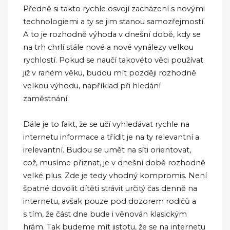
Předně si takto rychle osvojí zacházení s novými
technologiemi a ty se jim stanou samozřejmostí.
A to je rozhodně výhoda v dnešní době, kdy se
na trh chrlí stále nové a nové vynálezy velkou
rychlostí. Pokud se naučí takovéto věci používat
již v raném věku, budou mít později rozhodně
velkou výhodu, například při hledání
zaměstnání.
Dále je to fakt, že se učí vyhledávat rychle na
internetu informace a třídit je na ty relevantní a
irelevantní. Budou se umět na síti orientovat,
což, musíme přiznat, je v dnešní době rozhodně
velké plus.
Zde je tedy vhodný kompromis. Není
špatné dovolit dítěti strávit určitý čas denně na
internetu, avšak pouze pod dozorem rodičů a
s tím, že část dne bude i věnován klasickým
hrám. Tak budeme mít jistotu, že se na internetu