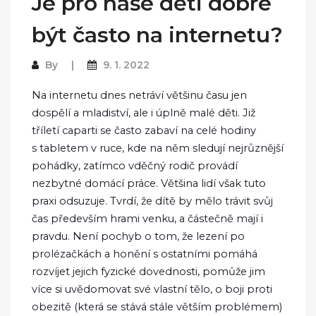
Je pro naše děti dobré
být často na internetu?
By
9. 1. 2022
Na internetu dnes netráví většinu času jen
dospělí a mladiství, ale i úplně malé děti. Již
tříletí caparti se často zabaví na celé hodiny
s tabletem v ruce, kde na něm sledují nejrůznější
pohádky, zatímco vděčný rodič provádí
nezbytné domácí práce.
Většina lidí však tuto
praxi odsuzuje. Tvrdí, že dítě by mělo trávit svůj
čas především hrami venku, a částečně mají i
pravdu. Není pochyb o tom, že lezení po
prolézačkách a honění s ostatními pomáhá
rozvíjet jejich fyzické dovednosti, pomůže jim
více si uvědomovat své vlastní tělo, o boji proti
obezitě (která se stává stále větším problémem)