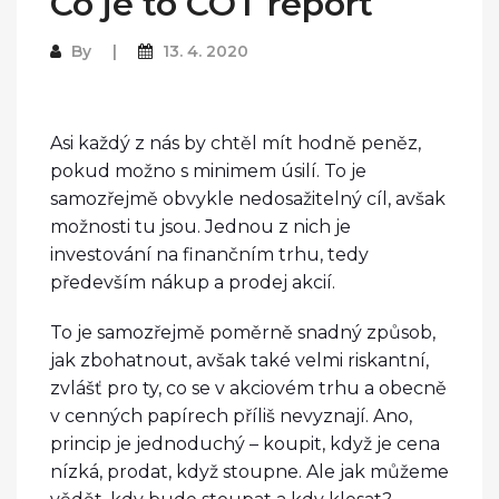
Co je to COT report
By
13. 4. 2020
Asi každý z nás by chtěl mít hodně peněz,
pokud možno s minimem úsilí. To je
samozřejmě obvykle nedosažitelný cíl, avšak
možnosti tu jsou. Jednou z nich je
investování na finančním trhu, tedy
především nákup a prodej akcií.
To je samozřejmě poměrně snadný způsob,
jak zbohatnout, avšak také velmi riskantní,
zvlášť pro ty, co se v akciovém trhu a obecně
v cenných papírech příliš nevyznají. Ano,
princip je jednoduchý – koupit, když je cena
nízká, prodat, když stoupne. Ale jak můžeme