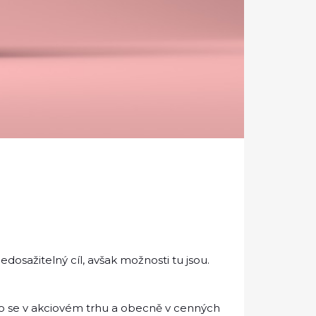
osažitelný cíl, avšak možnosti tu jsou.
 co se v akciovém trhu a obecně v cenných