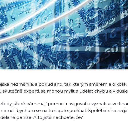
jška nezměnila, a pokud ano, tak kterým směrem a o kolik. M
ou skutečně experti, se mohou mýlit a udělat chybu a v důsl
etody, které nám mají pomoci navigovat a vyznat se ve finan
 neměli bychom se na to slepě spoléhat. Spoléhání se na ja
vydělané peníze. A to jistě nechcete, že?