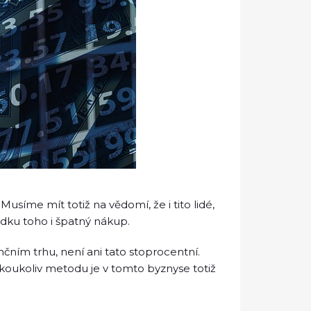
usíme mít totiž na vědomí, že i tito lidé,
edku toho i špatný nákup.
čním trhu, není ani tato stoprocentní.
koukoliv metodu je v tomto byznyse totiž