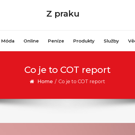
Z praku
Móda
Online
Peníze
Produkty
Služby
Vě
Co je to COT report
Home
/
Co je to COT report