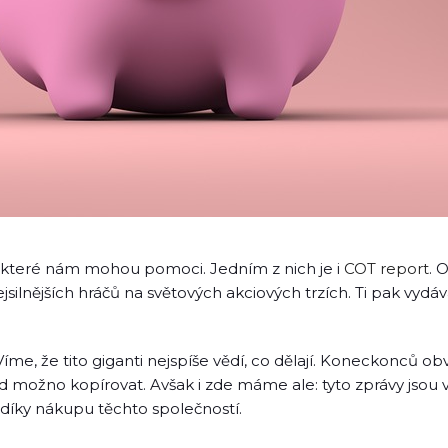
e, které nám mohou pomoci. Jedním z nich je i
COT report
. 
silnějších hráčů na světových akciových trzích. Ti pak vydáv
, že tito giganti nejspíše vědí, co dělají. Koneckonců obvy
ud možno kopírovat. Avšak i zde máme ale: tyto zprávy jsou vy
 díky nákupu těchto společností.