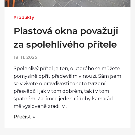
Produkty
Plastová okna považuji
za spolehlivého přítele
18. 11. 2025
Spolehlivý přítel je ten, o kterého se můžete
pomyslně opřít především v nouzi. Sám jsem
se v životě o pravdivosti tohoto tvrzení
přesvědčil jak v tom dobrém, tak i v tom
špatném. Zatímco jeden rádoby kamarád
mě vysloveně zradil v...
Přečíst