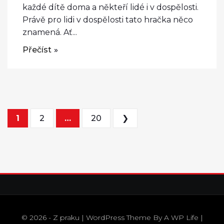
každé dítě doma a někteří lidé i v dospělosti.
Právě pro lidi v dospělosti tato hračka něco
znamená. Ať...
Přečíst
Stránkování příspěvků
1
2
…
20
❯
© 2026 - Z praku | WordPress Theme By
A WP Life
|