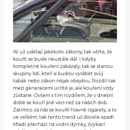
Ať už udělají jakékoliv zákony, tak věřte, že
kouřit se bude neustále dál. I kdyby
kompletně kouření zakázaly, tak se stanou
skupiny lidí, kteří si budou vyrábět svůj
tabák nebo zákon nějak obejdou. Rozdíl tak
mezi generacemi určitě je, ale kouření vždy
zůstane. Ovšem s tím rozdílem, že v dnešní
době se kouří jiné věci než za našich dob.
Zatímco za nás se kouřili hlavně cigarety, a to
ve velkém, tak tento trend už docela opadl.
Mladí přechází na
vodní dýmky
, žvýkací