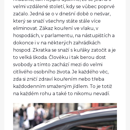
velmi vzdálené století, kdy se vůbec poprvé
začalo. Jedná se o v dnešní době o nešvar,
který se snaží všechny státe stále více
eliminovat. Zákaz kouření ve vlaku, v
hospodách, v parlamentu, na nástupištích a
dokonce i v na některých zahrádkách
hospod. Zkratka se snaží s kuřáky zatočit a je
to velká škoda. Člověku i tak berou dost
svobody a tímto zachází mezi do velmi
citlivého osobního života. Je každého věc,
zda si zničí zdraví kouřením nebo třeba
každodenním smaženým jídlem. To je totiž
na každém rohu a také to nikomu nevadí.