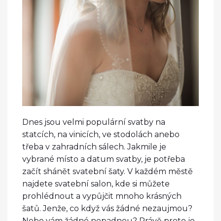
Dnes jsou velmi populární svatby na
statcích, na vinicích, ve stodolách anebo
třeba v zahradních sálech. Jakmile je
vybrané místo a datum svatby, je potřeba
začít shánět svatební šaty. V každém městě
najdete svatební salon, kde si můžete
prohlédnout a vypůjčit mnoho krásných
šatů. Jenže, co když vás žádné nezaujmou?
Nebo vám žádné nepadnou? Právě proto je