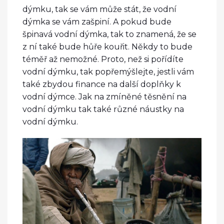
dýmku, tak se vám může stát, že vodní
dýmka se vám zašpiní. A pokud bude
špinavá vodní dýmka, tak to znamená, že se
z ní také bude hůře kouřit. Někdy to bude
téměř až nemožné. Proto, než si pořídíte
vodní dýmku, tak popřemýšlejte, jestli vám
také zbydou finance na další doplňky k
vodní dýmce. Jak na zmíněné těsnění na
vodní dýmku tak také různé náustky na
vodní dýmku.