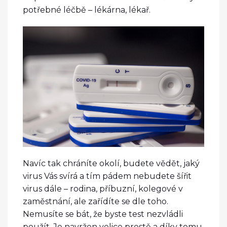
potřebné léčbě – lékárna, lékař.
Navíc tak chráníte okolí, budete vědět, jaký
virus Vás svírá a tím pádem nebudete šířit
virus dále – rodina, příbuzní, kolegové v
zaměstnání, ale zařídíte se dle toho.
Nemusíte se bát, že byste test nezvládli
použít. Je navržen velice prostě a díky tomu