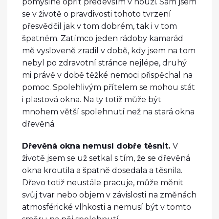
pomyslně opřít především v nouzi. Sám jsem
se v životě o pravdivosti tohoto tvrzení
přesvědčil jak v tom dobrém, tak i v tom
špatném. Zatímco jeden rádoby kamarád
mě vysloveně zradil v době, kdy jsem na tom
nebyl po zdravotní stránce nejlépe, druhý
mi právě v době těžké nemoci přispěchal na
pomoc.
Spolehlivým přítelem se mohou stát
i plastová okna. Na ty totiž může být
mnohem větší spolehnutí než na stará okna
dřevěná.
Dřevěná okna nemusí dobře těsnit.
V
životě jsem se už setkal s tím, že se dřevěná
okna kroutila a špatně dosedala a těsnila.
Dřevo totiž neustále pracuje, může měnit
svůj tvar nebo objem v závislosti na změnách
atmosférické vlhkosti a nemusí být v tomto