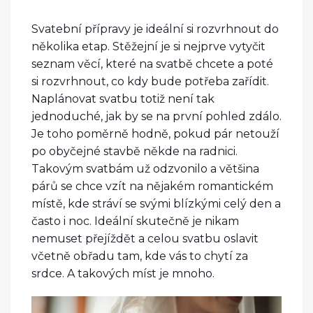
Svatební přípravy je ideální si rozvrhnout do
několika etap. Stěžejní je si nejprve vytyčit
seznam věcí, které na svatbě chcete a poté
si rozvrhnout, co kdy bude potřeba zařídit.
Naplánovat svatbu totiž není tak
jednoduché, jak by se na první pohled zdálo.
Je toho poměrně hodně, pokud pár netouží
po obyčejné stavbě někde na radnici.
Takovým svatbám už odzvonilo a většina
párů se chce vzít na nějakém romantickém
místě, kde stráví se svými blízkými celý den a
často i noc. Ideální skutečně je nikam
nemuset přejíždět a celou svatbu oslavit
včetně obřadu tam, kde vás to chytí za
srdce. A takových míst je mnoho.