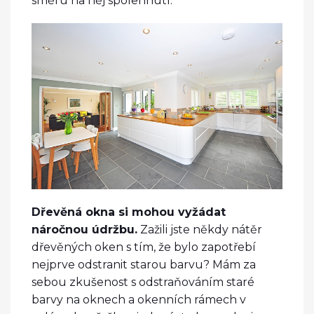
směru na něj spolehnutí.
Dřevěná okna si mohou vyžádat
náročnou údržbu.
Zažili jste někdy nátěr
dřevěných oken s tím, že bylo zapotřebí
nejprve odstranit starou barvu? Mám za
sebou zkušenost s odstraňováním staré
barvy na oknech a okenních rámech v