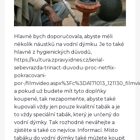
Hlavně bych doporučovala, abyste měli
několik náustků na vodní dýmku. Je to také
hlavně z hygienických důvodů,
https://kultura.zpravy.idnes.cz/serial-
sebevrazda-trinact-duvodu-proc-netflix-
pokracovani-
por-/filmvideo.aspx%3Fc%3DA171013_121130_filmvi
a pokud už budete mít tyto doplňky
koupené, tak nezapomeňte, abyste také
kupovali vždy jen pouze kvalitní tabák a je
to vždy speciální tabák, který je určený do
vodní dýmky. Tak rozhodně neváhejte a
zjistěte si také co nejvíce. Informací. Místo
tabáku do vodní dýmky také můžete koupit