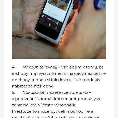
4.
Nakoupíte levněji
– vzhledem k tomu, že
e-shopy mají výrazně menší náklady než běžné
obchody, mohou si tak dovolit i své produkty
nabízet za nižší ceny.
5.
Nakupovat můžete i ze zahraničí
–
v porovnání s domácími cenami, produkty ze
zahraničí bývají často výhodnější.
Přesto, že to může být velmi pohodlné a
praktické, jako u všeho, i při nákupu online je