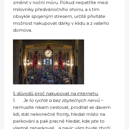
změnit v noční můru. Pokud nepatříte mezi
milovníky předvánočního shonu, a s tím
obvykle spojeným stresem, určitě přivítáte
možnost nakupovat dárky v klidu a z vašeho
domova.
5 důvodů proč nakupovat na internetu:
1.
Je to rychlé a bez zbytečných nervů
–
nemusíte nikam cestovat, prodírat se davem
lidí, stát nekonečné fronty, hledat místo na
parkování a pak pracně hledat, kde jste to
vlastně zaparkovali… a navíc vám bude zboží