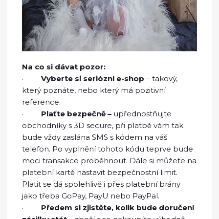
Na co si dávat pozor:
·
Vyberte si seriózní e-shop
– takový,
který poznáte, nebo který má pozitivní
reference.
·
Plaťte bezpečně –
upřednostňujte
obchodníky s 3D secure, při platbě vám tak
bude vždy zaslána SMS s kódem na váš
telefon. Po vyplnění tohoto kódu teprve bude
moci transakce proběhnout. Dále si můžete na
platební kartě nastavit bezpečnostní limit.
Platit se dá spolehlivě i přes platební brány
jako třeba GoPay, PayU nebo PayPal.
·
Předem si zjistěte, kolik bude doručení