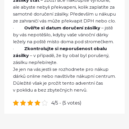
zásilky stát
– zboží sice nakoupíte výhodně,
ale abyste nebyli překvapeni, kolik zaplatíte za
samotné doručení zásilky. Především u nákupu
ze zahraničí vás může překvapit DPH nebo clo.
·
Ověřte si datum doručení zásilky
– jistě
by vás nepotěšilo, kdyby vaše vánoční dárky
ležely na poště místo doma pod stromečkem.
·
Zkontrolujte si neporušenost obalu
zásilky
– v případě, že by obal byl porušený,
zásilku nepřebírejte.
Je jen na vás jestli se rozhodnete pro nákup
dárků online nebo navštívíte nákupní centrum.
Důležité však je prožít tento adventní čas
v poklidu a bez zbytečných nervů.
4/5 - (5 votes)