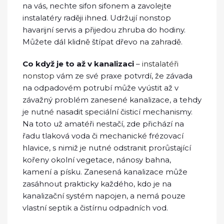
na vás, nechte sifon sifonem a zavolejte
instalatéry raději ihned. Udržují nonstop
havarijní servis a přijedou zhruba do hodiny.
Můžete dál klidně štípat dřevo na zahradě.
Co když je to až v kanalizaci
–
instalatéři
nonstop
vám ze své praxe potvrdí, že závada
na odpadovém potrubí může vyústit až v
závažný problém zanesené kanalizace, a tehdy
je nutné nasadit speciální čisticí mechanismy.
Na toto už amatéři nestačí, zde přichází na
řadu tlaková voda či mechanické frézovací
hlavice, s nimiž je nutné odstranit prorůstající
kořeny okolní vegetace, nánosy bahna,
kamení a písku. Zanesená kanalizace může
zasáhnout prakticky každého, kdo je na
kanalizační systém napojen, a nemá pouze
vlastní septik a čistírnu odpadních vod.