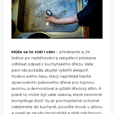
Může se to stát i vám
– představte si, že
krátce po nastěhování a zabydlení přestane
odtékat odpad z kuchyňského dřezu. Vaše
paní vás požádá, abyste vyšetřil alespoň
hodinu svého času, který například trávíte
zpracováním palivového dřeva pro topnou
sezónu, a demontoval a vyčistil dřezový sifon. A
právě to může být vaše slabina, která nesmírně
komplikuje život. Vy se pochopitelně ochotně
odeberete do kuchyně, povolíte šroub u sifonu
a vyvalí se na vás černá slizká a silně páchnoucí