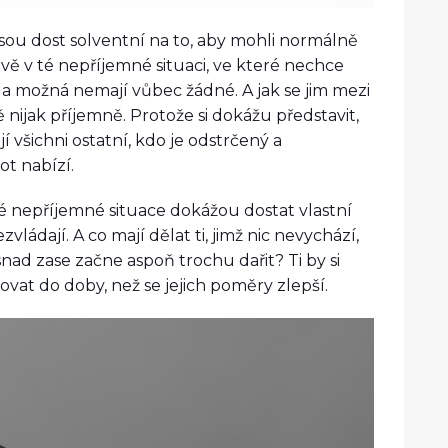
jsou dost solventní na to, aby mohli normálně
ávě v té nepříjemné situaci, ve které nechce
 a možná nemají vůbec žádné. A jak se jim mezi
ě nijak příjemně. Protože si dokážu představit,
jí všichni ostatní, kdo je odstrčený a
t nabízí.
své nepříjemné situace dokážou dostat vlastní
zvládají. A co mají dělat ti, jimž nic nevychází,
snad zase začne aspoň trochu dařit? Ti by si
ovat do doby, než se jejich poměry zlepší.