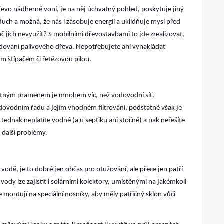
řevo nádherně voní, je na něj úchvatný pohled, poskytuje jiný
zduch a možná, že nás i zásobuje energií a uklidňuje mysl před
jich nevyužít? S mobilními dřevostavbami to jde zrealizovat,
dování palivového dřeva. Nepotřebujete ani vynakládat
ým štípačem či řetězovou pilou.
datným pramenem je mnohem víc, než vodovodní síť.
dovodním řadu a jejím vhodném filtrování, podstatné však je
 Jednak neplatíte vodné (a u septiku ani stočné) a pak neřešíte
 další problémy.
vodě, je to dobré jen občas pro otužování, ale přece jen patří
dy lze zajistit i solárními kolektory, umístěnými na jakémkoli
e montují na speciální nosníky, aby měly patřičný sklon vůči