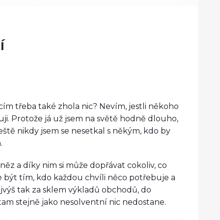
í
ím třeba také zhola nic? Nevím, jestli někoho
ji. Protože já už jsem na světě hodně dlouho,
eště nikdy jsem se nesetkal s někým, kdo by
.
eněz a díky nim si může dopřávat cokoliv, co
být tím, kdo každou chvíli něco potřebuje a
ejvýš tak za sklem výkladů obchodů, do
am stejně jako nesolventní nic nedostane.