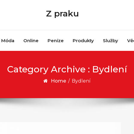
Z praku
Móda
Online
Peníze
Produkty
Služby
Vě
Category Archive : Bydlení
Home
/
Bydlení