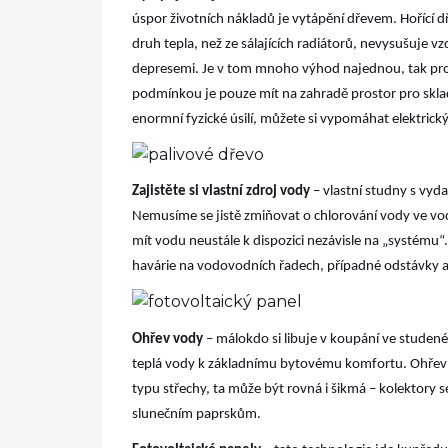
úspor životních nákladů je vytápění dřevem. Hořící d
druh tepla, než ze sálajících radiátorů, nevysušuje v
depresemi. Je v tom mnoho výhod najednou, tak proč 
podmínkou je pouze mít na zahradě prostor pro skla
enormní fyzické úsilí, můžete si vypomáhat elektrick
Zajistěte si vlastní zdroj vody
– vlastní studny s vy
Nemusíme se jistě zmiňovat o chlorování vody ve vo
mít vodu neustále k dispozici nezávisle na „systému“.
havárie na vodovodních řadech, případné odstávky a
Ohřev vody
– málokdo si libuje v koupání ve studené 
teplá vody k základnímu bytovému komfortu. Ohřev vo
typu střechy, ta může být rovná i šikmá – kolektory s
slunečním paprskům.