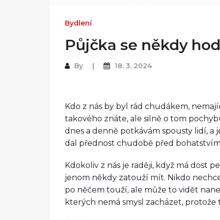
Bydlení
Půjčka se někdy hod
By
18. 3. 2024
Kdo z nás by byl rád chudákem, nemajíc
takového znáte, ale silně o tom pochybu
dnes a denně potkávám spousty lidí, a j
dal přednost chudobě před bohatstvím
Kdokoliv z nás je raději, když má dost p
jenom někdy zatouží mít. Nikdo nechce 
po něčem touží, ale může to vidět nan
kterých nemá smysl zacházet, protože t