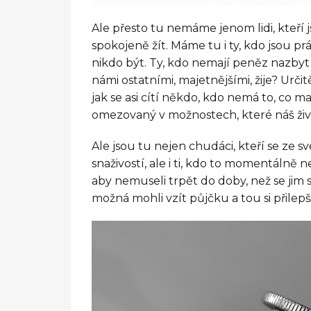
Ale přesto tu nemáme jenom lidi, kteří 
spokojeně žít. Máme tu i ty, kdo jsou pr
nikdo být. Ty, kdo nemají peněz nazbyt
námi ostatními, majetnějšími, žije? Určit
jak se asi cítí někdo, kdo nemá to, co ma
omezovaný v možnostech, které náš živo
Ale jsou tu nejen chudáci, kteří se ze 
snaživostí, ale i ti, kdo to momentálně ne
aby nemuseli trpět do doby, než se jim 
možná mohli vzít půjčku a tou si přilepš