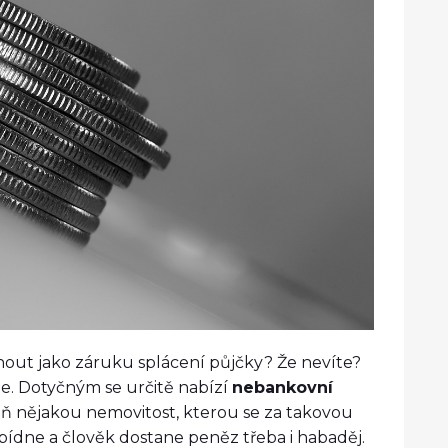
dnout jako záruku splácení půjčky? Že nevíte?
je. Dotyčným se určitě nabízí
nebankovní
oň nějakou nemovitost, kterou se za takovou
bídne a člověk dostane peněz třeba i habaděj.