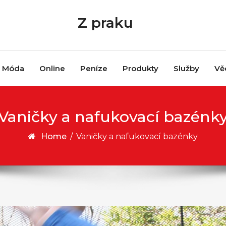
Z praku
Móda
Online
Peníze
Produkty
Služby
Vě
Vaničky a nafukovací bazénk
Home
/
Vaničky a nafukovací bazénky