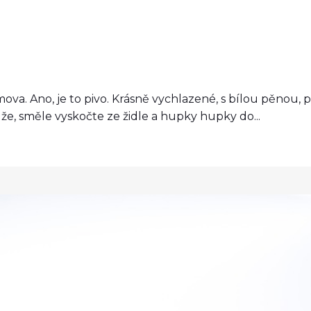
va. Ano, je to pivo. Krásně vychlazené, s bílou pěnou, po 
že, směle vyskočte ze židle a hupky hupky do...