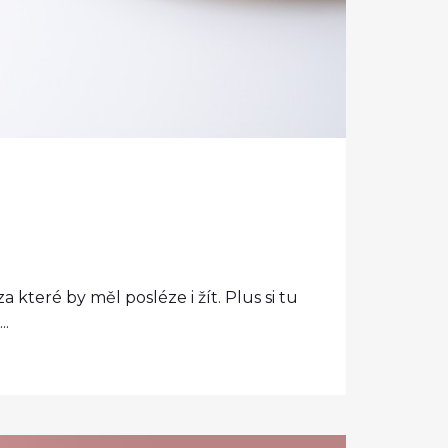
teré by měl posléze i žít. Plus si tu
..