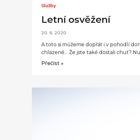
Služby
Letní osvěžení
20. 6. 2020
A toto si můžeme dopřát i v pohodlí domo
chlazené… Že jste také dostali chuť? Nu
Přečíst