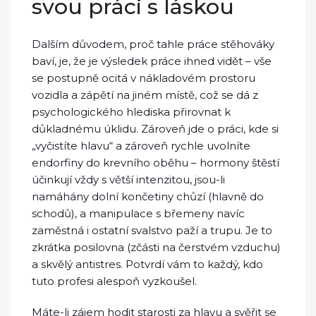
svou práci s láskou
Dalším důvodem, proč tahle práce stěhováky
baví, je, že je výsledek práce ihned vidět – vše
se postupně ocitá v nákladovém prostoru
vozidla a zápětí na jiném místě, což se dá z
psychologického hlediska přirovnat k
důkladnému úklidu. Zároveň jde o práci, kde si
„vyčistíte hlavu“ a zároveň rychle uvolníte
endorfiny do krevního oběhu – hormony štěstí
účinkují vždy s větší intenzitou, jsou-li
namáhány dolní končetiny chůzí (hlavně do
schodů), a manipulace s břemeny navíc
zaměstná i ostatní svalstvo paží a trupu. Je to
zkrátka posilovna (zčásti na čerstvém vzduchu)
a skvělý antistres. Potvrdí vám to každý, kdo
tuto profesi alespoň vyzkoušel.
Máte-li zájem hodit starosti za hlavu a svěřit se