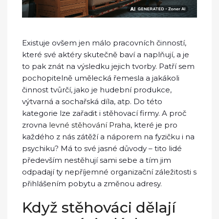
Existuje ovšem jen málo pracovních činností,
které své aktéry skutečně baví a naplňují, a je
to pak znát na výsledku jejich tvorby. Patří sem
pochopitelně umělecká řemesla a jakákoli
činnost tvůrčí, jako je hudební produkce,
výtvarná a sochařská díla, atp. Do této
kategorie lze zařadit i stěhovací firmy. A proč
zrovna
levné stěhování Praha
, které je pro
každého z nás zátěží a náporem na fyzičku i na
psychiku? Má to své jasné důvody – tito lidé
především nestěhují sami sebe a tím jim
odpadají ty nepříjemné organizační záležitosti s
přihlášením pobytu a změnou adresy.
Když stěhováci dělají