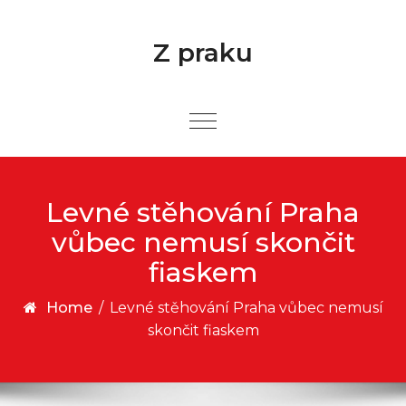
Skip to content
Z praku
Levné stěhování Praha
vůbec nemusí skončit
fiaskem
Home
/
Levné stěhování Praha vůbec nemusí
skončit fiaskem