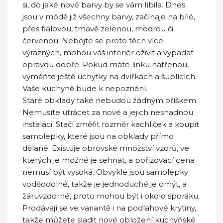
si, do jaké nové barvy by se vám líbila. Dnes
jsou v módě již všechny barvy, začínaje na bílé,
přes fialovou, tmavě zelenou, modrou či
červenou. Nebojte se proto těch více
výrazných, mohou váš interiér oživit a vypadat
opravdu dobře. Pokud máte linku natřenou,
vyměňte ještě úchytky na dvířkách a šuplících.
Vaše kuchyně bude k nepoznání.
Staré obklady také nebudou žádným oříškem.
Nemusíte utrácet za nové a jejich nesnadnou
instalaci. Stačí změřit rozměr kachliček a koupit
samolepky, které jsou na obklady přímo
dělané. Existuje obrovské množství vzorů, ve
kterých je možné je sehnat, a pořizovací cena
nemusí být vysoká. Obvykle jsou samolepky
voděodolné, takže je jednoduché je omýt, a
žáruvzdorné, proto mohou být i okolo sporáku.
Prodávají se ve variantě i na podlahové krytiny,
takže můžete sladit nové obložení kuchyňské