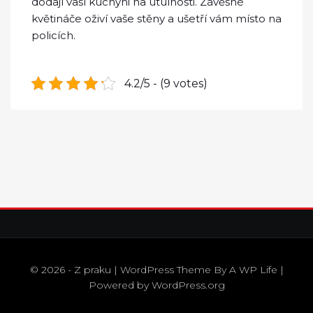
dodají vaší kuchyni na útulnosti. Závěsné
květináče oživí vaše stěny a ušetří vám místo na
policích.
4.2/5 - (9 votes)
© 2026 - Z praku | WordPress Theme By
A WP Life
|
Powered by
WordPress.org