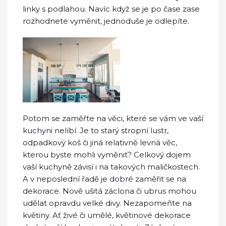
linky s podlahou. Navíc když se je po čase zase
rozhodnete vyměnit, jednoduše je odlepíte.
Potom se zaměřte na věci, které se vám ve vaší
kuchyni nelíbí. Je to starý stropní lustr,
odpadkový koš či jiná relativně levná věc,
kterou byste mohli vyměnit? Celkový dojem
vaší kuchyně závisí i na takových maličkostech.
A v neposlední řadě je dobré zaměřit se na
dekorace. Nově ušitá záclona či ubrus mohou
udělat opravdu velké divy. Nezapomeňte na
květiny. Ať živé či umělé, květinové dekorace