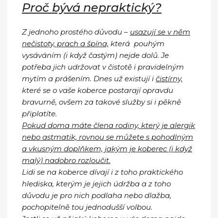
Proč bývá nepraktický?
Z jednoho prostého důvodu –
usazují se v něm
nečistoty, prach a špína,
která pouhým
vysáváním (i když častým) nejde dolů. Je
potřeba jich udržovat v čistotě i pravidelným
mytím a prášením. Dnes už existují i
čistírny,
které se o vaše koberce postarají opravdu
bravurně, ovšem za takové služby si i pěkně
připlatíte.
Pokud doma máte člena rodiny, který je alergik
nebo astmatik, rovnou se můžete s pohodlným
a vkusným doplňkem, jakým je koberec (i když
malý) nadobro rozloučit.
Lidi se na koberce dívají i z toho praktického
hlediska, kterým je jejich údržba a z toho
důvodu je pro nich podlaha nebo dlažba,
pochopitelně tou jednodušší volbou.