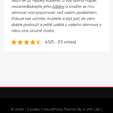
Jestli se už nějaký koberec u vás doma najde,
nezanedbávejte jeho
čištění
a snažte se mu
věnovat více pozornosti než vašim podlahám.
Pokud tak učiníte, můžete si být jistí, že vám
dobře poslouží a ještě udělá z vašeho domova o
něco více útulné místo.
4.5/5 - (13 votes)
© 2026 - Z praku | WordPress Theme By
A WP Life
|