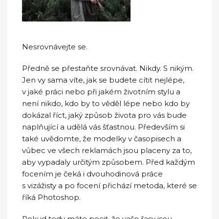
Nesrovnávejte se.
Předně se přestaňte srovnávat. Nikdy. S nikým.
Jen vy sama víte, jak se budete cítit nejlépe,
v jaké práci nebo při jakém životním stylu a
není nikdo, kdo by to věděl lépe nebo kdo by
dokázal říct, jaký způsob života pro vás bude
naplňující a udělá vás šťastnou. Především si
také uvědomte, že modelky v časopisech a
vůbec ve všech reklamách jsou placeny za to,
aby vypadaly určitým způsobem. Před každým
focením je čeká i dvouhodinová práce
s vizážisty a po focení přichází metoda, které se
říká Photoshop.
Pokud tedy máte pocit, že vaše řasy jsou