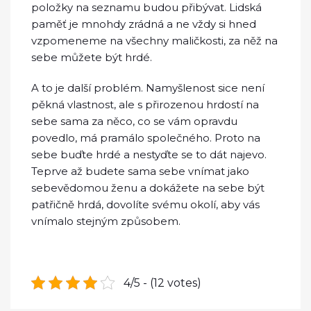
položky na seznamu budou přibývat. Lidská
paměť je mnohdy zrádná a ne vždy si hned
vzpomeneme na všechny maličkosti, za něž na
sebe můžete být hrdé.
A to je další problém. Namyšlenost sice není
pěkná vlastnost, ale s přirozenou hrdostí na
sebe sama za něco, co se vám opravdu
povedlo, má pramálo společného. Proto na
sebe buďte hrdé a nestyďte se to dát najevo.
Teprve až budete sama sebe vnímat jako
sebevědomou ženu a dokážete na sebe být
patřičně hrdá, dovolíte svému okolí, aby vás
vnímalo stejným způsobem.
4/5 - (12 votes)