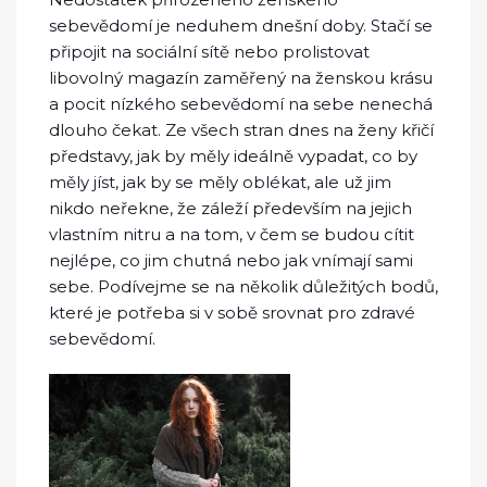
sebevědomí je neduhem dnešní doby. Stačí se
připojit na sociální sítě nebo prolistovat
libovolný magazín zaměřený na ženskou krásu
a pocit nízkého sebevědomí na sebe nenechá
dlouho čekat. Ze všech stran dnes na ženy křičí
představy, jak by měly ideálně vypadat, co by
měly jíst, jak by se měly oblékat, ale už jim
nikdo neřekne, že záleží především na jejich
vlastním nitru a na tom, v čem se budou cítit
nejlépe, co jim chutná nebo jak vnímají sami
sebe. Podívejme se na několik důležitých bodů,
které je potřeba si v sobě srovnat pro zdravé
sebevědomí.