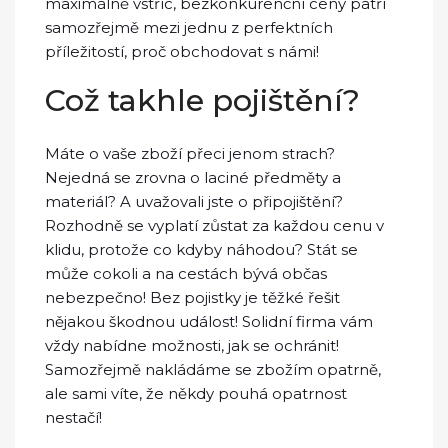
maximálně vstříc, bezkonkurenční ceny patří
samozřejmě mezi jednu z perfektních
příležitostí, proč obchodovat s námi!
Což takhle pojištění?
Máte o vaše zboží přeci jenom strach?
Nejedná se zrovna o laciné předměty a
materiál? A uvažovali jste o připojištění?
Rozhodně se vyplatí zůstat za každou cenu v
klidu, protože co kdyby náhodou? Stát se
může cokoli a na cestách bývá občas
nebezpečno! Bez pojistky je těžké řešit
nějakou škodnou událost! Solidní firma vám
vždy nabídne možnosti, jak se ochránit!
Samozřejmě nakládáme se zbožím opatrně,
ale sami víte, že někdy pouhá opatrnost
nestačí!