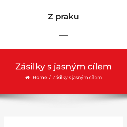
Skip to content
Z praku
Zásilky s jasným cílem
Home
/
Zásilky s jasným cílem