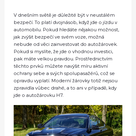
V dnešním světě je důležité být v neustálém
bezpečí. To platí dvojnásob, když jde o jízdu v
automobilu. Pokud hledáte nějakou možnost,
jak zvýšit bezpečí ve svém voze, možná
nebude od věci zainvestovat do autožárovek.
Pokud si myslíte, že jde o vhodnou investici,
pak máte velkou pravdou. Prostřednictvím
těchto prvků můžete navýšit míru aktivní
ochrany sebe a svých spolupasažérů, což se
opravdu vyplatí. Moderní žárovky totiž nejsou
zpravidla vůbec drahé, a to ani v případě, kdy
jde o
autožárovku H7
.