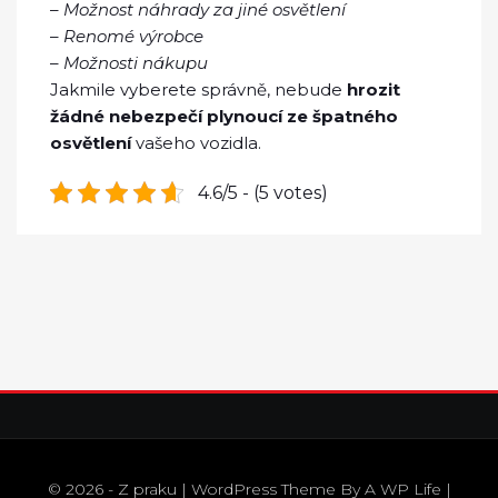
–
Možnost náhrady za jiné osvětlení
–
Renomé výrobce
–
Možnosti nákupu
Jakmile vyberete správně, nebude
hrozit
žádné nebezpečí plynoucí ze špatného
osvětlení
vašeho vozidla.
4.6/5 - (5 votes)
© 2026 - Z praku | WordPress Theme By
A WP Life
|