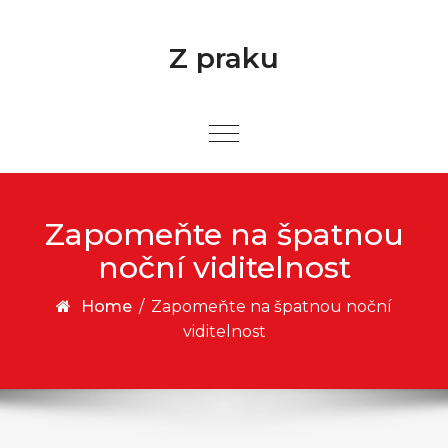
Skip to content
Z praku
Zapomeňte na špatnou
noční viditelnost
Home
/
Zapomeňte na špatnou noční
viditelnost