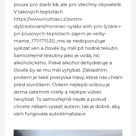
pouze pro starší lidi, ale pro všechny obyvatelé.
V takových teplotách
https://www.irozhlas.cz/zivotni-
styl/cestovani/moninec-vyrabi-snih-pro-lyzare-i-
pri-plusovych-teplotach-zajem-je-velky-
mame_1711171530_mis
se nedoporučuje
vylézat ven a člověk by měl pít hodně tekutin.
Samozřejmě tekutiny jako je voda, nic
alkoholického. Právě alkohol dehydratuje a
člověk by se mu měl vyhýbat. Základním
prvkem je také pokrývka hlavy, která nás chrání
před sluníčkem. Ovšem nejlepší volbou je
doma zatemnit rolety a nejlépe vůbec
nevylízat. To samozřejmě nejde a pokud
chcete někam vyrazit autem, tak je dobré, aby
vám fungovala autoklimatizace.