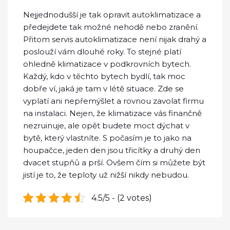
Nejjednodušší je tak opravit autoklimatizace a
předejdete tak možné nehodě nebo zranění.
Přitom servis autoklimatizace není nijak drahý a
poslouží vám dlouhé roky. To stejné platí
ohledně klimatizace v podkrovních bytech.
Každý, kdo v těchto bytech bydlí, tak moc
dobře ví, jaká je tam v létě situace. Zde se
vyplatí ani nepřemýšlet a rovnou zavolat firmu
na instalaci. Nejen, že klimatizace vás finančně
nezruinuje, ale opět budete moct dýchat v
bytě, který vlastníte. S počasím je to jako na
houpačce, jeden den jsou třicítky a druhý den
dvacet stupňů a prší. Ovšem čím si můžete být
jistí je to, že teploty už nižší nikdy nebudou.
4.5/5 - (2 votes)