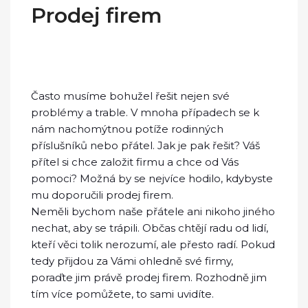
Prodej firem
Často musíme bohužel řešit nejen své
problémy a trable. V mnoha případech se k
nám nachomýtnou potíže rodinných
příslušníků nebo přátel. Jak je pak řešit? Váš
přítel si chce založit firmu a chce od Vás
pomoci? Možná by se nejvíce hodilo, kdybyste
mu doporučili prodej firem.
Neměli bychom naše přátele ani nikoho jiného
nechat, aby se trápili. Občas chtějí radu od lidí,
kteří věci tolik nerozumí, ale přesto radí. Pokud
tedy přijdou za Vámi ohledně své firmy,
poraďte jim
právě prodej firem
. Rozhodně jim
tím více pomůžete, to sami uvidíte.