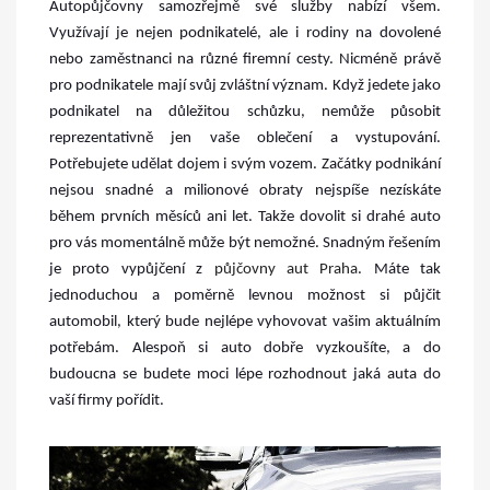
Autopůjčovny samozřejmě své služby nabízí všem.
Využívají je nejen podnikatelé, ale i rodiny na dovolené
nebo zaměstnanci na různé firemní cesty. Nicméně právě
pro podnikatele mají svůj zvláštní význam. Když jedete jako
podnikatel na důležitou schůzku, nemůže působit
reprezentativně jen vaše oblečení a vystupování.
Potřebujete udělat dojem i svým vozem. Začátky podnikání
nejsou snadné a milionové obraty nejspíše nezískáte
během prvních měsíců ani let. Takže dovolit si drahé auto
pro vás momentálně může být nemožné. Snadným řešením
je proto vypůjčení z
půjčovny aut Praha
. Máte tak
jednoduchou a poměrně levnou možnost si půjčit
automobil, který bude nejlépe vyhovovat vašim aktuálním
potřebám. Alespoň si auto dobře vyzkoušíte, a do
budoucna se budete moci lépe rozhodnout jaká auta do
vaší firmy pořídit.