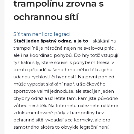
trampolínu zrovna s
ochrannou sítí
Síť tam není pro legraci
Stačí jeden špatný odraz, a je to
– skákání na
trampolíně je náročné nejen na svalovou práci,
ale i na koordinaci pohybů. Do hry totiž vstupují
fyzikální síly, které souvisí s pohybem tělesa, v
tomto případě vašeho hmotného těla a jeho
udanou rychlostí či hybností. Na první pohled
může vypadat skákání např. u špičkového
sportovce velmi jednoduše, ale stačí jen jeden
chybný odraz a už letíte tam, kam jste původně
vůbec nechtěli. Na Internetu naleznete některé
zdokumentované pády z trampolíny bez
ochranné sítě, vypadají sice komicky, ale pro
samotného aktéra to obvykle legrační není.