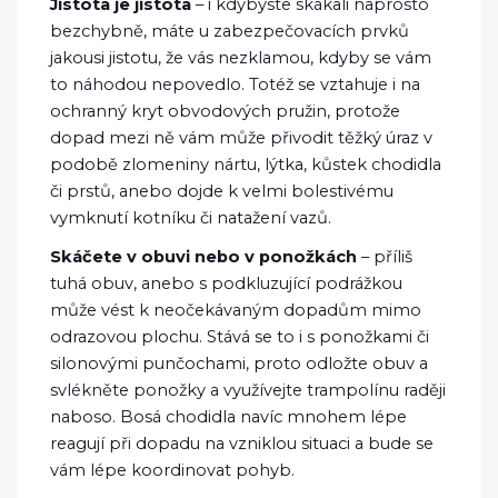
Jistota je jistota
– i kdybyste skákali naprosto
bezchybně, máte u zabezpečovacích prvků
jakousi jistotu, že vás nezklamou, kdyby se vám
to náhodou nepovedlo. Totéž se vztahuje i na
ochranný kryt obvodových pružin, protože
dopad mezi ně vám může přivodit těžký úraz v
podobě zlomeniny nártu, lýtka, kůstek chodidla
či prstů, anebo dojde k velmi bolestivému
vymknutí kotníku či natažení vazů.
Skáčete v obuvi nebo v ponožkách
– příliš
tuhá obuv, anebo s podkluzující podrážkou
může vést k neočekávaným dopadům mimo
odrazovou plochu. Stává se to i s ponožkami či
silonovými punčochami, proto odložte obuv a
svlékněte ponožky a využívejte trampolínu raději
naboso. Bosá chodidla navíc mnohem lépe
reagují při dopadu na vzniklou situaci a bude se
vám lépe koordinovat pohyb.