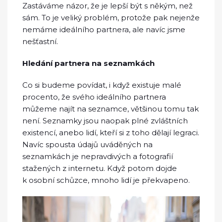
Zastáváme názor, že je lepší být s někým, než
sám. To je veliký problém, protože pak nejenže
nemáme ideálního partnera, ale navíc jsme
nešťastní.
Hledání partnera na seznamkách
Co si budeme povídat, i když existuje malé
procento, že svého ideálního partnera
můžeme najít na seznamce, většinou tomu tak
není. Seznamky jsou naopak plné zvláštních
existencí, anebo lidí, kteří si z toho dělají legraci.
Navíc spousta údajů uváděných na
seznamkách je nepravdivých a fotografií
stažených z internetu. Když potom dojde
k osobní schůzce, mnoho lidí je překvapeno.