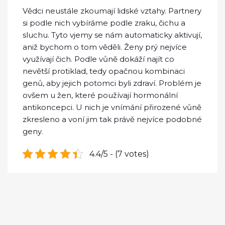
Vědci neustále zkoumají lidské vztahy. Partnery
si podle nich vybíráme podle zraku, čichu a
sluchu. Tyto vjemy se nám automaticky aktivují,
aniž bychom o tom věděli. Ženy prý nejvíce
využívají čich. Podle vůně dokáží najít co
nevětší protiklad, tedy opačnou kombinaci
genů, aby jejich potomci byli zdraví. Problém je
ovšem u žen, které používají hormonální
antikoncepci. U nich je vnímání přirozené vůně
zkresleno a voní jim tak právě nejvíce podobné
geny.
4.4/5 - (7 votes)