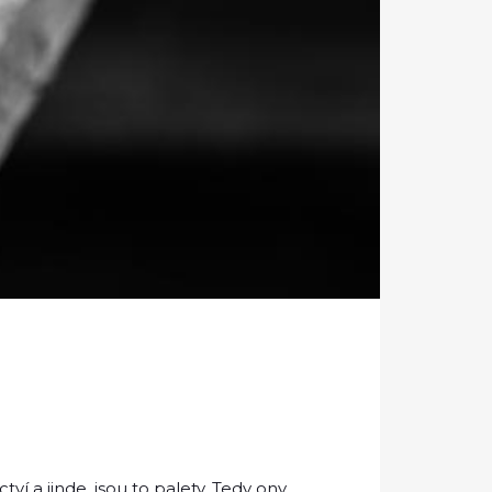
ví a jinde, jsou to
palety
. Tedy ony