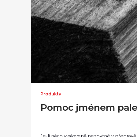
Produkty
Pomoc jménem pale
Je-li něco vysloveně nezbytné v přepravě z