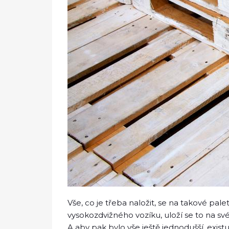
Vše, co je třeba naložit, se na takové pale
vysokozdvižného vozíku, uloží se to na své
A aby pak bylo vše ještě jednodušší, exis