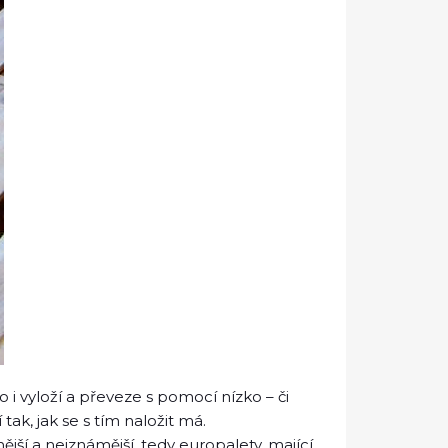
to i vyloží a převeze s pomocí nízko – či
ak, jak se s tím naložit má.
jší a nejznámější, tedy europalety, mající