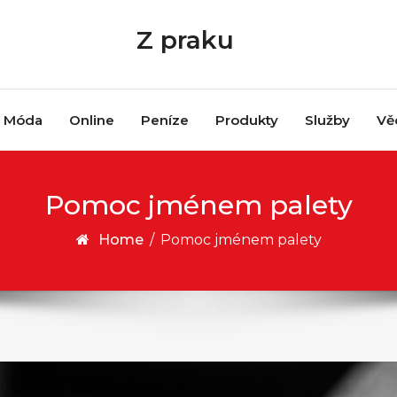
Z praku
Móda
Online
Peníze
Produkty
Služby
Vě
Pomoc jménem palety
Home
/
Pomoc jménem palety