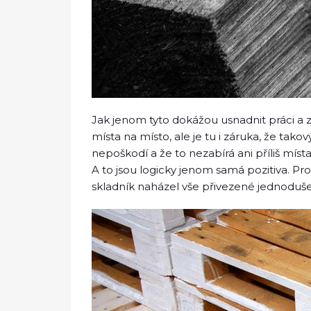
Jak jenom tyto dokážou usnadnit práci a z
místa na místo, ale je tu i záruka, že tak
nepoškodí a že to nezabírá ani příliš místa
A to jsou logicky jenom samá pozitiva. Pro
skladník naházel vše přivezené jednoduše