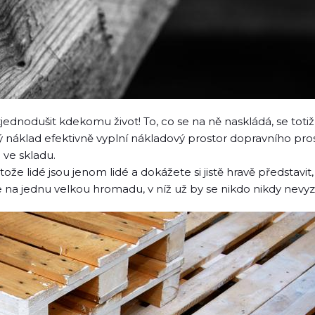
jednodušit kdekomu život! To, co se na ně naskládá, se tot
ový náklad efektivně vyplní nákladový prostor dopravního pro
 ve skladu.
tože lidé jsou jenom lidé a dokážete si jistě hravě představi
 na jednu velkou hromadu, v níž už by se nikdo nikdy nevy