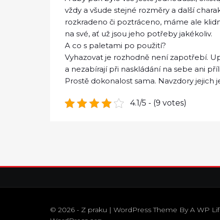
vždy a všude stejné rozměry a další charak
rozkradeno či poztráceno, máme ale klidně
na své, ať už jsou jeho potřeby jakékoliv.
A co s paletami po použití?
Vyhazovat je rozhodně není zapotřebí. Upla
a nezabírají při naskládání na sebe ani příl
Prostě dokonalost sama. Navzdory jejich 
4.1/5 - (9 votes)
© 2026 - Z praku | WordPress Theme By
A WP Li