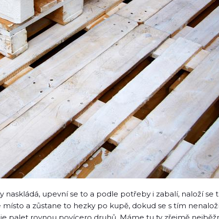
ty naskládá, upevní se to a podle potřeby i zabalí, naloží se 
 místo a zůstane to hezky po kupě, dokud se s tím nenaloží t
tuje palet rovnou povícero druhů. Máme tu ty zřejmě nejběžně