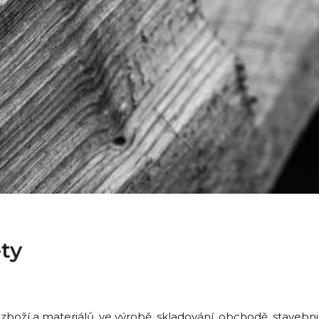
ty
boží a materiálů, ve výrobě, skladování, obchodě, stavebnict