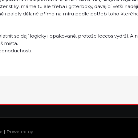
teristiky, máme tu ale třeba i gitterboxy, dávající větší nad
 i palety dělané přímo na míru podle potřeb toho kterého je
tnit se dají logicky i opakovaně, protože leccos vydrží. A ne
iš místa.
jednoduchosti.
fe
| Powered by