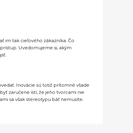
ť im tak cieľového zákazníka. Čo
 prístup. Uvedomujeme si, akým
sť.
ovedať. Inovácie sú totiž prítomné všade
byť zaručene istí, že jeho tvorcami nie
nami sa však stereotypu báť nemusíte.