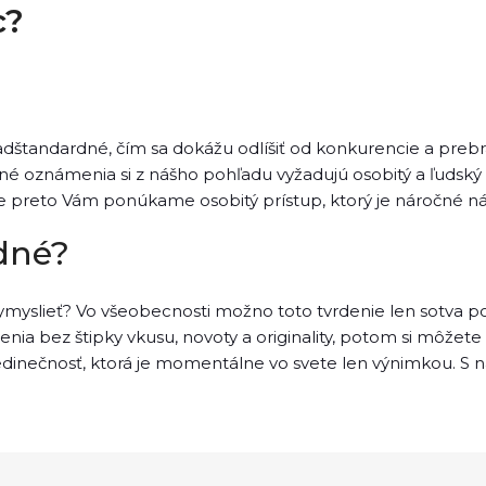
c?
štandardné, čím sa dokážu odlíšiť od konkurencie a prebra
oznámenia si z nášho pohľadu vyžadujú osobitý a ľudský
e preto Vám ponúkame osobitý prístup, ktorý je náročné náj
dné?
vymyslieť? Vo všeobecnosti možno toto tvrdenie len sotva p
enia
bez štipky vkusu, novoty a originality, potom si môžete 
Jedinečnosť, ktorá je momentálne vo svete len výnimkou. S 