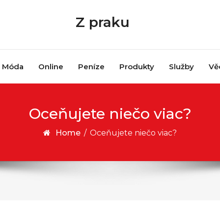
Z praku
Móda
Online
Peníze
Produkty
Služby
Vě
Oceňujete niečo viac?
Home
/
Oceňujete niečo viac?