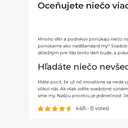
Oceňujete niečo via
Mnoho sfér a podnikov ponúkajú niečo nad
ponúkame ako nadštandard my? Svadobné 
dôležitým pre Vás tento deň bude, a práv
Hľadáte niečo nevše
Máte pocit, že už nič inovatívne sa nedá 
vôkol nás. Ak však vidíte
svadobné oznám
sme my. Našou prioritou je jedinečnosť. 
4.6/5 - (5 votes)