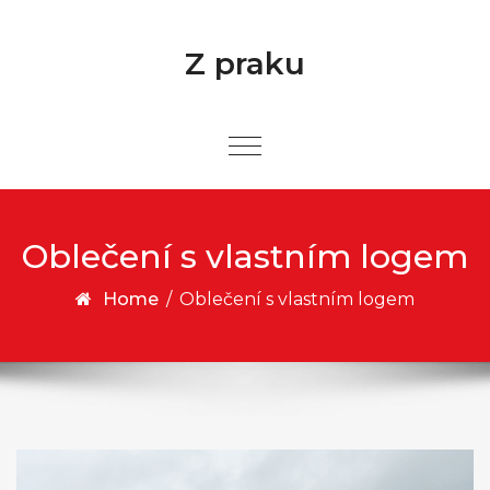
Skip to content
Z praku
Oblečení s vlastním logem
Home
/
Oblečení s vlastním logem