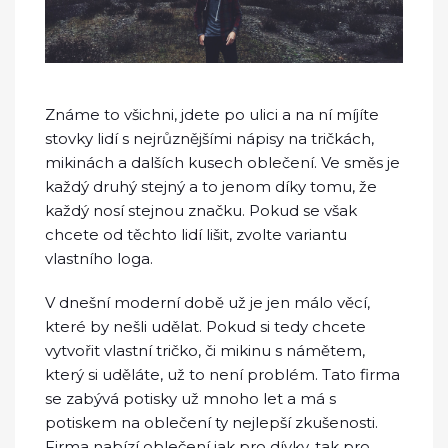
Známe to všichni, jdete po ulici a na ní míjíte
stovky lidí s nejrůznějšími nápisy na tričkách,
mikinách a dalších kusech oblečení. Ve směs je
každý druhý stejný a to jenom díky tomu, že
každý nosí stejnou značku. Pokud se však
chcete od těchto lidí lišit, zvolte variantu
vlastního loga.
V dnešní moderní době už je jen málo věcí,
které by nešli udělat. Pokud si tedy chcete
vytvořit vlastní tričko, či mikinu s námětem,
který si uděláte, už to není problém. Tato firma
se zabývá potisky už mnoho let a má s
potiskem na oblečení ty nejlepší zkušenosti.
Firma nabízí oblečení jak pro dívky, tak pro