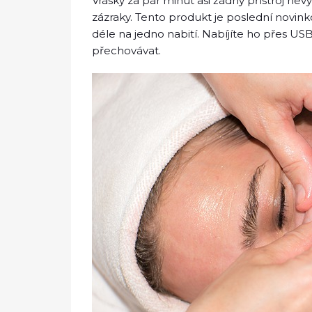
Vrásky za pár minut asi žádný přístroj nevy
zázraky. Tento produkt je poslední novinko
déle na jedno nabití. Nabíjíte ho přes USB
přechovávat.