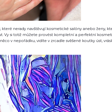
eny, které nerady navštěvují kosmetické salóny anebo ženy, k
 Vy si totiž můžete provést kompletní a perfektní kosmeti
í něco v nepořádku, vidíte v zrcadle svěšené koutky úst, vrá