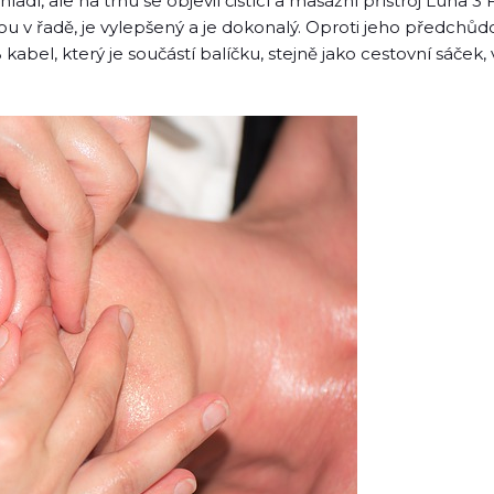
hladí, ale na trhu se objevil čistící a masážní přístroj Luna
u v řadě, je vylepšený a je dokonalý. Oproti jeho předchůdců
 kabel, který je součástí balíčku, stejně jako cestovní sáče