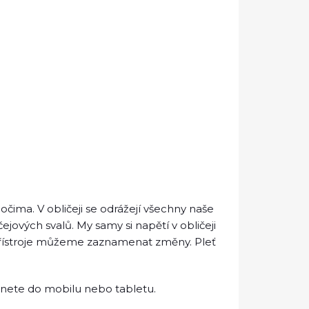
 očima. V obličeji se odrážejí všechny naše
ejových svalů. My samy si napětí v obličeji
řístroje můžeme zaznamenat změny. Pleť
áhnete do mobilu nebo tabletu.