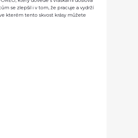
 3 FOREO, který dovede s vráskami doslova
m se zlepšil i v tom, že pracuje a vydrží
k, ve kterém tento skvost krásy můžete