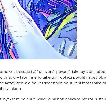
jeme ve stresu, je tvář unavená, povadlá, jako by stárla před
přístroj – krom jiného také umí, dokáží povolit napěti oblič
me každý den, ale po každodenním používání masážního p
šího vzhledu.
sí být všem po chuti. Pracuje na bázi aplikace, kterou si st