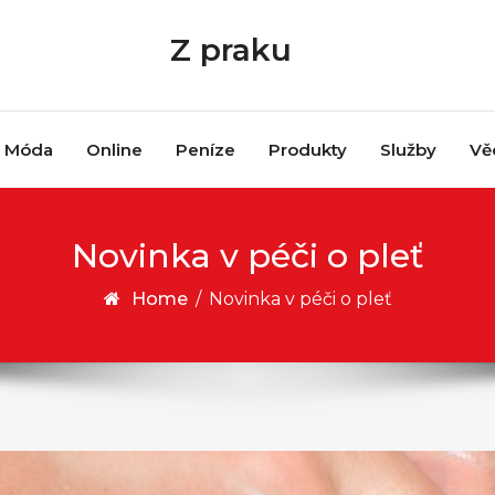
Z praku
Móda
Online
Peníze
Produkty
Služby
Vě
Novinka v péči o pleť
Home
/
Novinka v péči o pleť