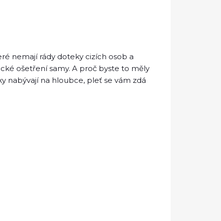
teré nemají rády doteky cizích osob a
cké ošetření samy. A proč byste to měly
sky nabývají na hloubce, pleť se vám zdá