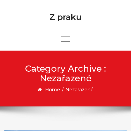
Skip to content
Z praku
Category Archive :
Nezařazené
Home
/
Nezařazené