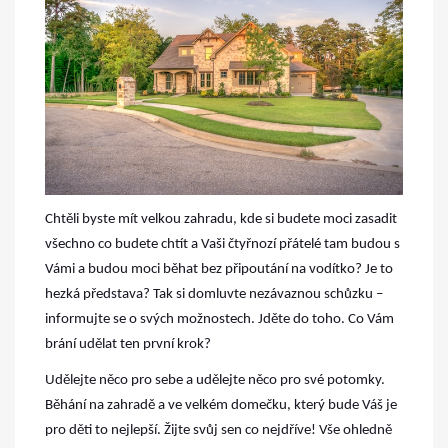
Chtěli byste mít velkou zahradu, kde si budete moci zasadit
všechno co budete chtít a Vaši čtyřnozí přátelé tam budou s
Vámi a budou moci běhat bez připoutání na vodítko? Je to
hezká představa? Tak si domluvte nezávaznou schůzku –
informujte se o svých možnostech. Jděte do toho. Co Vám
brání udělat ten první krok?
Udělejte něco pro sebe a udělejte něco pro své potomky.
Běhání na zahradě a ve velkém domečku, který bude Váš je
pro děti to nejlepší. Žijte svůj sen co nejdříve!
Vše ohledně