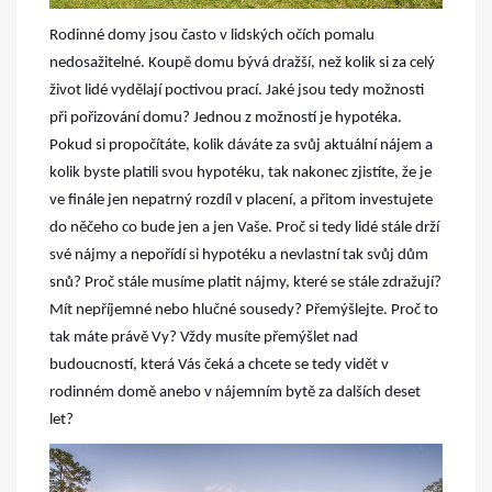
Rodinné domy jsou často v lidských očích pomalu
nedosažitelné. Koupě domu bývá dražší, než kolik si za celý
život lidé vydělají poctivou prací. Jaké jsou tedy možnosti
při pořizování domu?
Jednou z možností je hypotéka.
Pokud si propočítáte, kolik dáváte za svůj aktuální nájem a
kolik byste platili svou hypotéku, tak nakonec zjistíte, že je
ve finále jen nepatrný rozdíl v placení, a přitom investujete
do něčeho co bude jen a jen Vaše.
Proč si tedy lidé stále drží
své nájmy a nepořídí si hypotéku a nevlastní tak svůj dům
snů? Proč stále musíme platit nájmy, které se stále zdražují?
Mít nepříjemné nebo hlučné sousedy? Přemýšlejte. Proč to
tak máte právě Vy?
Vždy musíte přemýšlet nad
budoucností, která Vás čeká a chcete se tedy vidět v
rodinném domě anebo v nájemním bytě za dalších deset
let?