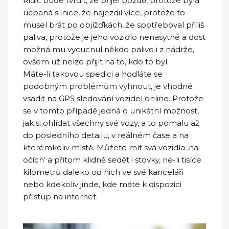
Řidič bude tvrdit, že přijel pozdě, protože byla
ucpaná silnice, že najezdil více, protože to
musel brát po objížďkách, že spotřeboval příliš
paliva, protože je jeho vozidlo nenasytné a dost
možná mu vycucnul někdo palivo i z nádrže,
ovšem už nelze přijít na to, kdo to byl.
Máte-li takovou spedici a hodláte se
podobným problémům vyhnout, je vhodné
vsadit na
GPS sledování vozidel online
. Protože
se v tomto případě jedná o unikátní možnost,
jak si ohlídat všechny své vozy, a to pomalu až
do posledního detailu, v reálném čase a na
kterémkoliv místě. Můžete mít svá vozidla ‚na
očích‘ a přitom klidně sedět i stovky, ne-li tisíce
kilometrů daleko od nich ve své kanceláři
nebo kdekoliv jinde, kde máte k dispozici
přístup na internet.