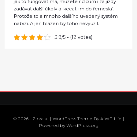
jak to fungovat má, můžete řidičům i za jízdy
zadávat další úkoly a ‚kecat jim do řemesla‘.
Protože to a mnoho dalšího uvedený systém
nabízí. A jen blázen by toho nevyužil.
3.9/5 - (12 votes)
© 2026 - Z praku | WordPress Theme By
A WP Life
|
Powered by
WordPress.org