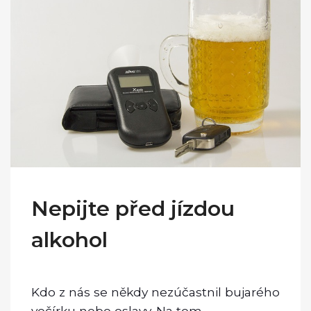
Nepijte před jízdou
alkohol
Kdo z nás se někdy nezúčastnil bujarého
večírku nebo oslavy. Na tom