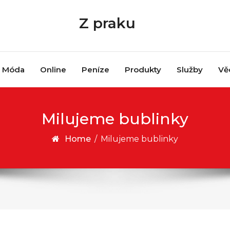
Z praku
Móda
Online
Peníze
Produkty
Služby
Vě
Milujeme bublinky
Home
/
Milujeme bublinky