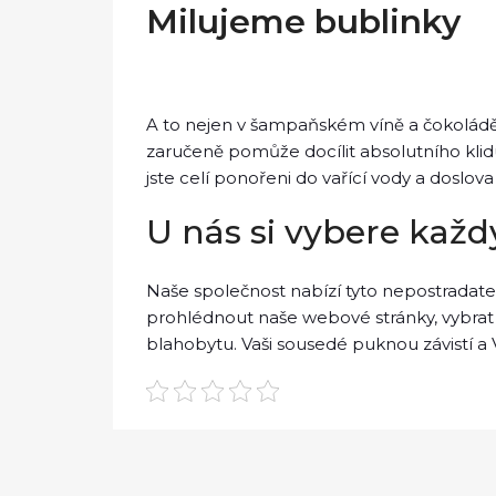
Milujeme bublinky
A to nejen v šampaňském víně a čokoládě,
zaručeně pomůže docílit absolutního klid
jste celí ponořeni do vařící vody a doslova
U nás si vybere každ
Naše společnost nabízí tyto nepostradatel
prohlédnout naše webové stránky, vybrat s
blahobytu. Vaši sousedé puknou závistí a Va