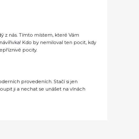
dý z nás. Tímto místem, které Vám
čná
vířivka
! Kdo by nemiloval ten pocit, kdy
epříznivé pocity.
derních provedeních. Stačí si jen
oupit ji a nechat se unášet na vlnách