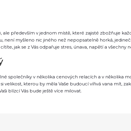
 ale především v jednom místě, které zajisté zbožňuje kaž
u, není myšleno nic jiného než nepopsatelně horká, jedine
 cítíte, jak se z Vás odpařuje stres, únava, napětí a všechny n
ý
né společníky v několika cenových relacích a v několika mo
i velikost, kterou by měla Vaše budoucí vířivá vana mít, zak
ši blízcí Vás bude ještě více milovat.