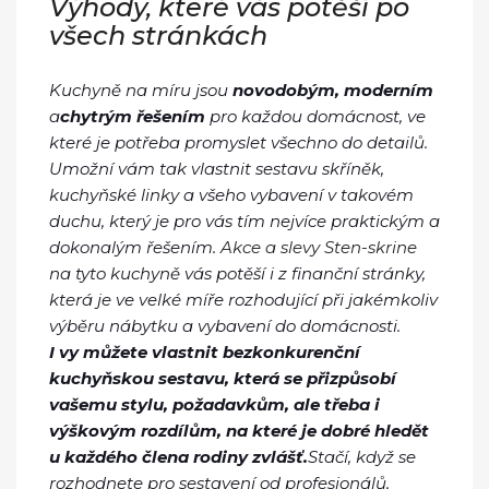
Výhody, které vás potěší po
všech stránkách
Kuchyně na míru jsou
novodobým, moderním
a
chytrým řešením
pro každou domácnost, ve
které je potřeba promyslet všechno do detailů.
Umožní vám tak vlastnit sestavu skříněk,
kuchyňské linky a všeho vybavení v takovém
duchu, který je pro vás tím nejvíce praktickým a
dokonalým řešením.
Akce a slevy Sten-skrine
na tyto kuchyně vás potěší i z finanční stránky,
která je ve velké míře rozhodující při jakémkoliv
výběru nábytku a vybavení do domácnosti.
I vy můžete vlastnit bezkonkurenční
kuchyňskou sestavu, která se přizpůsobí
vašemu stylu, požadavkům, ale třeba i
výškovým rozdílům, na které je dobré hledět
u každého člena rodiny zvlášť.
Stačí, když se
rozhodnete pro sestavení od profesionálů,