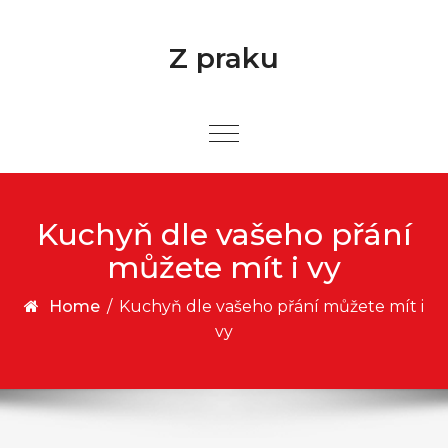
Skip to content
Z praku
Kuchyň dle vašeho přání
můžete mít i vy
Home
/
Kuchyň dle vašeho přání můžete mít i
vy