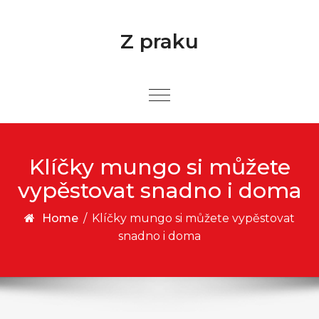
Skip to content
Z praku
Klíčky mungo si můžete
vypěstovat snadno i doma
Home
/
Klíčky mungo si můžete vypěstovat
snadno i doma