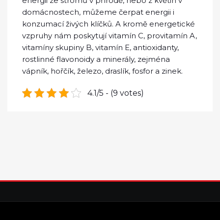
energii ze stromů v přírodě, nebo z květin v
domácnostech, můžeme čerpat energii i
konzumací živých klíčků. A kromě energetické
vzpruhy nám poskytují vitamín C, provitamín A,
vitamíny skupiny B, vitamín E, antioxidanty,
rostlinné flavonoidy a minerály, zejména
vápník, hořčík, železo, draslík, fosfor a zinek.
4.1/5 - (9 votes)