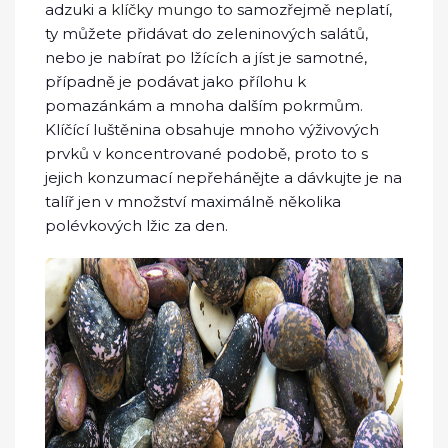
adzuki a
klíčky mungo
to samozřejmě neplatí,
ty můžete přidávat do zeleninových salátů,
nebo je nabírat po lžících a jíst je samotné,
případně je podávat jako přílohu k
pomazánkám a mnoha dalším pokrmům.
Klíčící luštěnina obsahuje mnoho výživových
prvků v koncentrované podobě, proto to s
jejich konzumací nepřehánějte a dávkujte je na
talíř jen v množství maximálně několika
polévkových lžic za den.