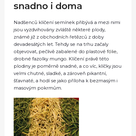
snadno i doma
Nadšenců klíčení semínek přibývá a mezi nimi
jsou vyzdvihovány zvláště některé plody,
známé již z obchodních řetězců z doby
devadesátých let. Tehdy se na trhu začaly
objevovat, pečlivě zabalené do plastové
fólie
,
drobné fazolky mungo. Klíčení právě této
plodiny je poměrně snadné, a co víc, klíčky jsou
velmi chutné, sladké, a zároveň pikantní,
šťavnaté, a hodí se jako příloha k bezmasým i
masovým pokrmům.