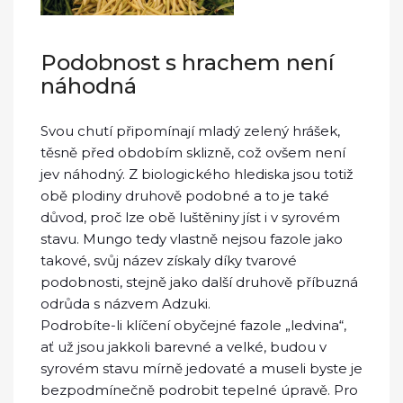
Podobnost s hrachem není
náhodná
Svou chutí připomínají mladý zelený hrášek,
těsně před obdobím sklizně, což ovšem není
jev náhodný. Z biologického hlediska jsou totiž
obě plodiny druhově podobné a to je také
důvod, proč lze obě luštěniny jíst i v syrovém
stavu. Mungo tedy vlastně nejsou fazole jako
takové, svůj název získaly díky tvarové
podobnosti, stejně jako další druhově příbuzná
odrůda s názvem Adzuki.
Podrobíte-li klíčení obyčejné fazole „ledvina“,
ať už jsou jakkoli barevné a velké, budou v
syrovém stavu mírně jedovaté a museli byste je
bezpodmínečně podrobit tepelné úpravě. Pro