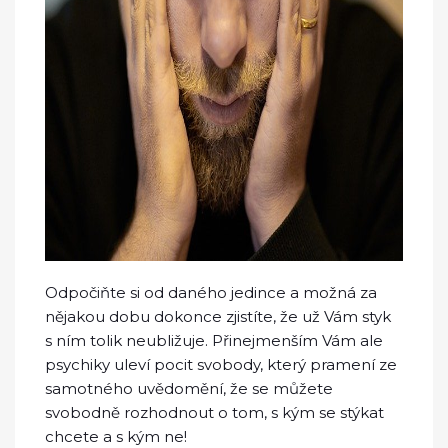
Odpočiňte si od daného jedince a možná za
nějakou dobu dokonce zjistíte, že už Vám styk
s ním tolik neubližuje. Přinejmenším Vám ale
psychiky uleví pocit svobody, který pramení ze
samotného uvědomění, že se můžete
svobodně rozhodnout o tom, s kým se stýkat
chcete a s kým ne!