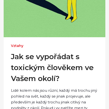
Vztahy
Jak se vypořádat s
toxickým člověkem ve
Vašem okolí?
Lidé kolem nás jsou různí, každý má trochu jiný
pohled na svět, každý se jinak projevuje, ale
především je každý trochu jinak citlivý na
podněty z okolí. Pokud i vy patříte mezi ty