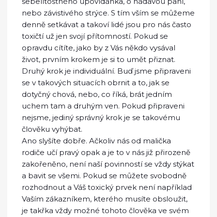
sebelítostného upovídánka, o hádavou paní,
nebo závistivého strýce. S tím vším se můžeme
denně setkávat a takoví lidé jsou pro nás často
toxičtí už jen svojí přítomností. Pokud se
opravdu cítíte, jako by z Vás někdo vysával
život, prvním krokem je si to umět přiznat.
Druhý krok je individuální. Buď jsme připraveni
se v takových situacích obrnit a to, jak se
dotyčný chová, nebo, co říká, brát jedním
uchem tam a druhým ven. Pokud připraveni
nejsme, jediný správný krok je se takovému
člověku vyhýbat.
Ano slyšíte dobře. Ačkoliv nás od malička
rodiče učí pravý opak a je to v nás již přirozeně
zakořeněno, není naší povinností se vždy stýkat
a bavit se všemi. Pokud se můžete svobodně
rozhodnout a Váš toxický prvek není například
Vaším zákazníkem, kterého musíte obsloužit,
je takřka vždy možné tohoto člověka ve svém