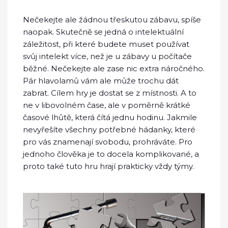
Nečekejte ale žádnou třeskutou zábavu, spíše
naopak. Skutečně se jedná o intelektuální
záležitost, při které budete muset používat
svůj intelekt více, než je u zábavy u počítače
běžné. Nečekejte ale zase nic extra náročného.
Pár hlavolamů vám ale může trochu dát
zabrat. Cílem hry je dostat se z místnosti. A to
ne v libovolném čase, ale v poměrně krátké
časové lhůtě, která čítá jednu hodinu. Jakmile
nevyřešíte všechny potřebné hádanky, které
pro vás znamenají svobodu, prohráváte. Pro
jednoho člověka je to docela komplikované, a
proto také tuto hru hrají prakticky vždy týmy.