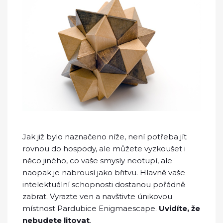
Jak již bylo naznačeno níže, není potřeba jít
rovnou do hospody, ale můžete vyzkoušet i
něco jiného, co vaše smysly neotupí, ale
naopak je nabrousí jako břitvu. Hlavně vaše
intelektuální schopnosti dostanou pořádně
zabrat. Vyrazte ven a navštivte únikovou
místnost Pardubice
Enigmaescape
.
Uvidíte, že
nebudete litovat
.