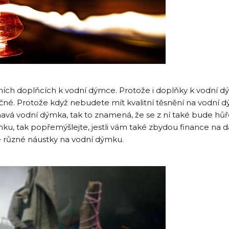
ích doplňcích k vodní dýmce. Protože i doplňky k vodní dý
čné. Protože když nebudete mít kvalitní těsnění na vodní d
avá vodní dýmka, tak to znamená, že se z ní také bude hůř
ku, tak popřemýšlejte, jestli vám také zbydou finance na d
 různé náustky na vodní dýmku.