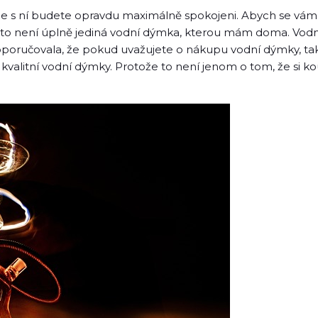
že s ní budete opravdu maximálně spokojeni. Abych se vám 
 že to není úplně jediná vodní dýmka, kterou mám doma. V
poručovala, že pokud uvažujete o nákupu vodní dýmky, tak v
r kvalitní vodní dýmky. Protože to není jenom o tom, že si 