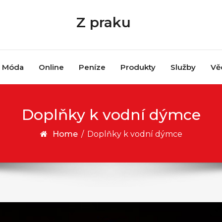
Z praku
Móda
Online
Peníze
Produkty
Služby
Vě
Doplňky k vodní dýmce
Home
/
Doplňky k vodní dýmce