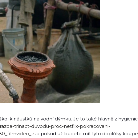
kolik náustků na vodní dýmku. Je to také hlavně z hygieni
evrazda-trinact-duvodu-proc-netflix-pokracovani-
30_filmvideo_ts
a pokud už budete mít tyto doplňky koupe