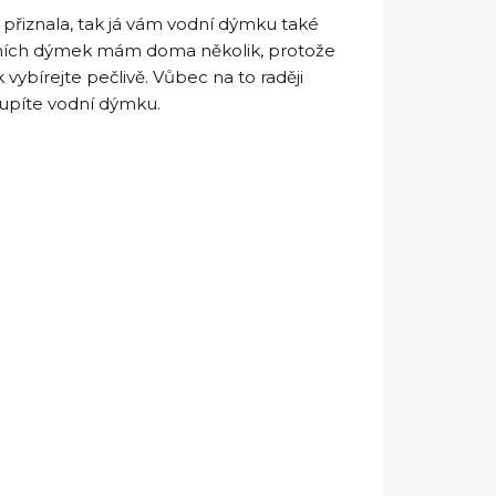
přiznala, tak já vám vodní dýmku také
odních dýmek mám doma několik, protože
ybírejte pečlivě. Vůbec na to raději
koupíte vodní dýmku.