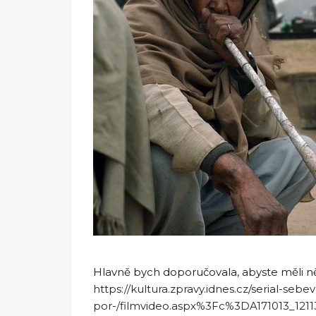
Hlavně bych doporučovala, abyste měli ně
https://kultura.zpravy.idnes.cz/serial-seb
por-/filmvideo.aspx%3Fc%3DA171013_1211