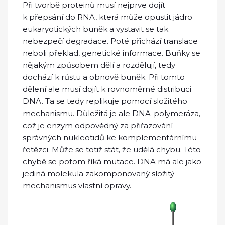
Při tvorbě proteinů musí nejprve dojít
k přepsání do RNA, která může opustit jádro
eukaryotických buněk a vystavit se tak
nebezpečí degradace. Poté přichází translace
neboli překlad, genetické informace. Buňky se
nějakým způsobem dělí a rozdělují, tedy
dochází k růstu a obnově buněk. Při tomto
dělení ale musí dojít k rovnoměrné distribuci
DNA. Ta se tedy replikuje pomocí složitého
mechanismu. Důležitá je ale DNA-polymeráza,
což je enzym odpovědný za přiřazování
správných nukleotidů ke komplementárnímu
řetězci. Může se totiž stát, že udělá chybu. Této
chybě se potom říká mutace. DNA má ale jako
jediná molekula zakomponovaný složitý
mechanismus vlastní opravy.