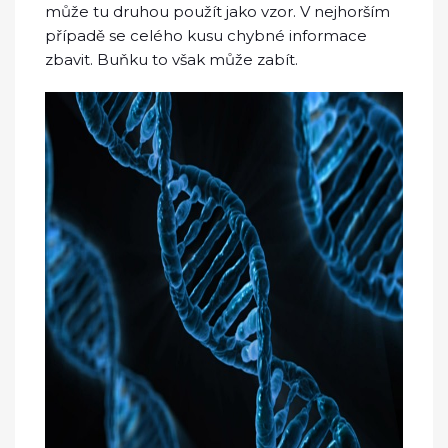
může tu druhou použít jako vzor. V nejhorším
případě se celého kusu chybné informace
zbavit. Buňku to však může zabít.