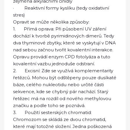
zejména alkylačními činidly
· Reaktivní formy kyslíku (tedy oxidativní
stres)
Opravit se může několika způsoby:
1. Přímá oprava: Při působení UV záření
dochází k tvorbě pyrimidinových dimerů. Tedy
dva thyminové zbytky, které se vyskytují v DNA
nad sebou začnou tvořit kovalentní interakce.
Opravu provádí enzym CPD fotolyáza a tuto
kovalentní vazbu jednoduše odstraní.
2. Excisní: Zde se využívá komplementarity
řetězců. Mohou být odštěpeny pouze dusíkaté
báze, celého nukleotidu nebo určité části
sekvence, kde se chybný pár nachází. Starý
řetězec má na rozdíl od nového methylovou
značku a podle toho se poznává.
3. Použití sesterských chromatid:
Chromozom se skládá ze dvou chromatid,
které mají totožné složení. Jedna poškozená