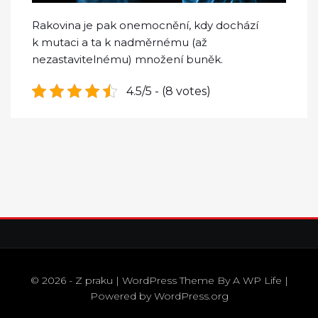
Rakovina je pak onemocnění, kdy dochází
k mutaci a ta k nadměrnému (až
nezastavitelnému) množení buněk.
4.5/5 - (8 votes)
© 2026 - Z praku | WordPress Theme By
A WP Life
|
Powered by
WordPress.org