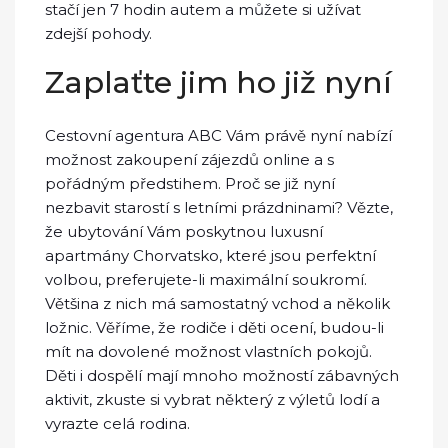
stačí jen 7 hodin autem a můžete si užívat
zdejší pohody.
Zaplaťte jim ho již nyní
Cestovní agentura ABC Vám právě nyní nabízí
možnost zakoupení zájezdů online a s
pořádným předstihem. Proč se již nyní
nezbavit starostí s letními prázdninami? Vězte,
že ubytování Vám poskytnou luxusní
apartmány Chorvatsko
, které jsou perfektní
volbou, preferujete-li maximální soukromí.
Většina z nich má samostatný vchod a několik
ložnic. Věříme, že rodiče i děti ocení, budou-li
mít na dovolené možnost vlastních pokojů.
Děti i dospělí mají mnoho možností zábavných
aktivit, zkuste si vybrat některý z výletů lodí a
vyrazte celá rodina.