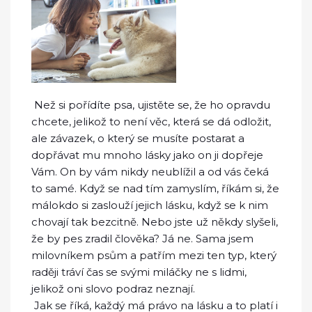
Než si pořídíte psa, ujistěte se, že ho opravdu
chcete, jelikož to není věc, která se dá odložit,
ale závazek, o který se musíte postarat a
dopřávat mu mnoho lásky jako on ji dopřeje
Vám. On by vám nikdy neublížil a od vás čeká
to samé. Když se nad tím zamyslím, říkám si, že
málokdo si zaslouží jejich lásku, když se k nim
chovají tak bezcitně. Nebo jste už někdy slyšeli,
že by pes zradil člověka? Já ne. Sama jsem
milovníkem psům a patřím mezi ten typ, který
raději tráví čas se svými miláčky ne s lidmi,
jelikož oni slovo podraz neznají.
Jak se říká, každý má právo na lásku a to platí i