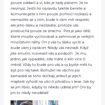
pouze oddaní a ví, kdo je tady pánem. Je to
nesmysl. Jestli ho opravdu takhle berete a
komunikujete s ním pouze pomocí rozkazů a
nemazlíte se s ním, bude k vám mít respekt,
ale jeho lásku si nezískáte, protože vás
poslouchá pouze ze strachu. Pes je jako dítě,
které musíte vychovávat a zahrnovat je velkým
množstvím něhy. On z vás tu lásku vycítí a
bude vám ji oplácet. Nikdy vás nezradí. Když
jste smutní, rozveselí vás a podpoří. Je mu
jedno, jak vypadáte, zda máte o kilo více či
méně. Vždy tu bude pro vás a vy byste měli tu
být pro něj také. Bohužel ne všichni psí
kamarádi se toho dočkají, jelikož je jejich
majitelé vyhodí na ulici či přivážou v lese. Jak by
se jim líbilo, kdyby to někdo udělal jim? Oni by
jim to nikdy neudělali!