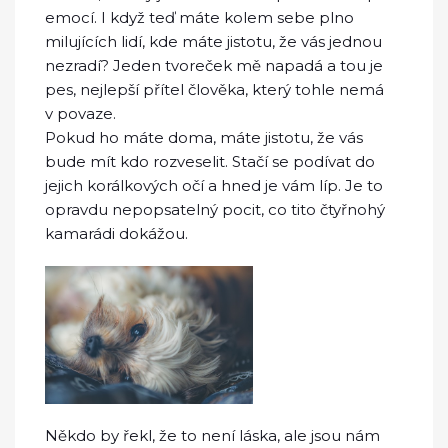
emocí. I když teď máte kolem sebe plno
milujících lidí, kde máte jistotu, že vás jednou
nezradí? Jeden tvoreček mě napadá a tou je
pes, nejlepší přítel člověka, který tohle nemá
v povaze.
Pokud ho máte doma, máte jistotu, že vás
bude mít kdo rozveselit. Stačí se podívat do
jejich korálkových očí a hned je vám líp. Je to
opravdu nepopsatelný pocit, co tito čtyřnohý
kamarádi dokážou.
Někdo by řekl, že to není láska, ale jsou nám