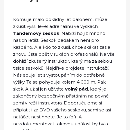
Komu je málo poklidný let balónem, může
zkusit vyšší level adrenalinu ve výškách.
Tandemový seskok
. Nabízí ho již mnoho
našich letišť. Seskok padákem není pro
každého. Ale kdo to zkusil, chce skákat zas a
znovu. Jste opět v rukách profesionálů. Na vše
dohlíží zkušený instruktor, který má za sebou
tisíce seskoků. Nejdříve projdete instruktáží.
Následuje let s vystoupáním do potřebné
výšky. Ta se pohybuje kolem 4 000 m. Pak
skok. A už si jen užíváte
volný pád
, který je
zakončený bezpečným přistáním na pevné
zemi v režii instruktora. Doporučujeme si
připlatit i za DVD vašeho seskoku, sami se asi
natáčet nestihnete. Je to fofr. A
nezdokumentovat takovou událost by byla