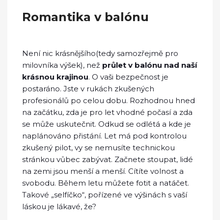
Romantika v balónu
Není nic krásnějšího(tedy samozřejmě pro
milovníka výšek), než
průlet v balónu nad naší
krásnou krajinou
. O vaši bezpečnost je
postaráno. Jste v rukách zkušených
profesionálů po celou dobu. Rozhodnou hned
na začátku, zda je pro let vhodné počasí a zda
se může uskutečnit. Odkud se odlétá a kde je
naplánováno přistání. Let má pod kontrolou
zkušený pilot, vy se nemusíte technickou
stránkou vůbec zabývat. Začnete stoupat, lidé
na zemi jsou menší a menší. Cítíte volnost a
svobodu. Během letu můžete fotit a natáčet.
Takové „selfíčko“, pořízené ve výšinách s vaší
láskou je lákavé, že?