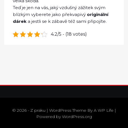
velká škoda.
Teď je jen na vás, jaký vzdušný zážitek svým
blízkým vyberete jako překvapivý
originální
dárek
a jestli se k zábavě též sami připojíte.
4.2/5 - (18 votes)
© 2026 - Z praku | WordPress Theme By
A WP Life
|
Powered by
WordPress.org