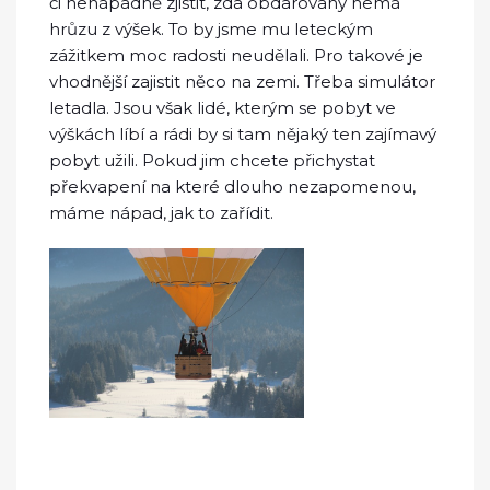
či nenápadně zjistit, zda obdarovaný nemá
hrůzu z výšek. To by jsme mu leteckým
zážitkem moc radosti neudělali. Pro takové je
vhodnější zajistit něco na zemi. Třeba simulátor
letadla. Jsou však lidé, kterým se pobyt ve
výškách líbí a rádi by si tam nějaký ten zajímavý
pobyt užili. Pokud jim chcete přichystat
překvapení na které dlouho nezapomenou,
máme nápad, jak to zařídit.